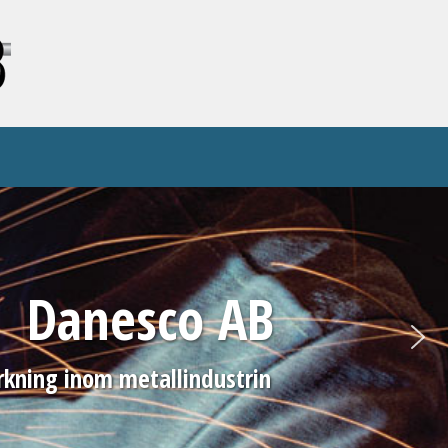
Danesco AB
rkning inom metallindustrin