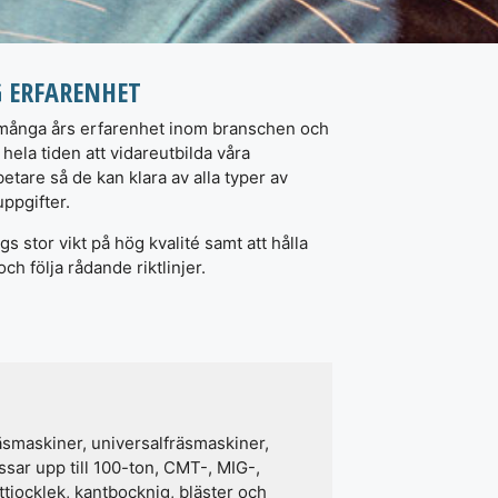
 ERFARENHET
 många års erfarenhet inom branschen och
 hela tiden att vidareutbilda våra
tare så de kan klara av alla typer av
ppgifter.
gs stor vikt på hög kvalité samt att hålla
och följa rådande riktlinjer.
smaskiner, universalfräsmaskiner,
ar upp till 100-ton, CMT-, MIG-,
tjocklek, kantbocknig, bläster och