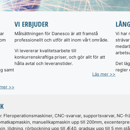
VI ERBJUDER
LÅNG
ar
Målsättningen för Danesco är att framstå
Vi har
som
professionellt och utför allt inom vårt område.
strävar
medarbe
Vi levererar kvalitetsarbete till
arbetsu
konkurrenskraftiga priser, och gör allt för att
hålla avtal och leveranstider.
Det läg
ng samt
regler 
Läs mer >>
 mer >>
RK
 Fleroperationsmaskiner, CNC-svarvar, supportsvarvar, NC-frä
omatkapmaskin, manuellkapmaskin upp till 200mm, excenterpress
, lödning, rörbockning upp till Æ40, gradsax upp till 5 mm plåt